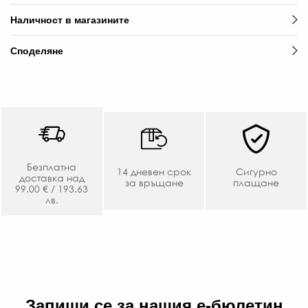
€
Наличност в магазините
/
129
Споделяне
ЛВ
-20
€
/
103
ЛВ.
Безплатна
14 дневен срок
Сигурно
доставка над
за връщане
плащане
99.00 € / 193.63
лв.
Запиши се за нашия е-бюлетин