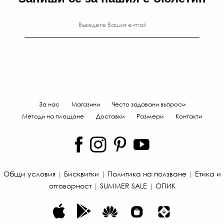
За нас
Магазини
Често задавани въпроси
Методи на плащане
Доставки
Размери
Контакти
56
€
Общи условия
|
Бисквитки
|
Политика на ползване
|
Етика и
/
отговорност
|
SUMMER SALE
|
ОПИК
109
ЛВ
-20