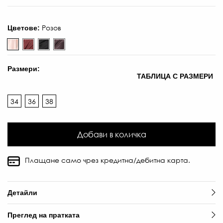
76
Л
-
Розов
Цветове:
€
/
53
Размери:
ЛВ
ТАБЛИЦА С РАЗМЕРИ
34
36
38
Добави в количка
Плащане само чрез кредитна/дебитна карта.
Детайли
Преглед на пратката
66