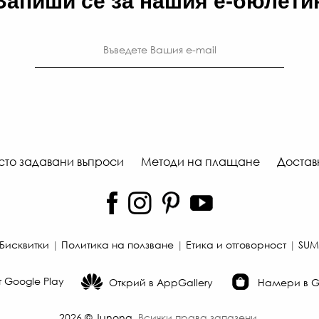
Запиши се за нашия е-бюлети
сто задавани въпроси
Методи на плащане
Достав
Бисквитки
|
Политика на ползване
|
Етика и отговорност
|
SUM
 Google Play
Открий в AppGallery
Намери в Ga
2026
©
Junona
.
Всички права запазени.