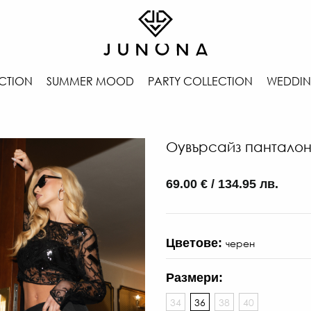
CTION
SUMMER MOOD
PARTY COLLECTION
WEDDIN
Оувърсайз панталон
69.00 € / 134.95 лв.
Цветове:
черен
Размери:
34
36
38
40