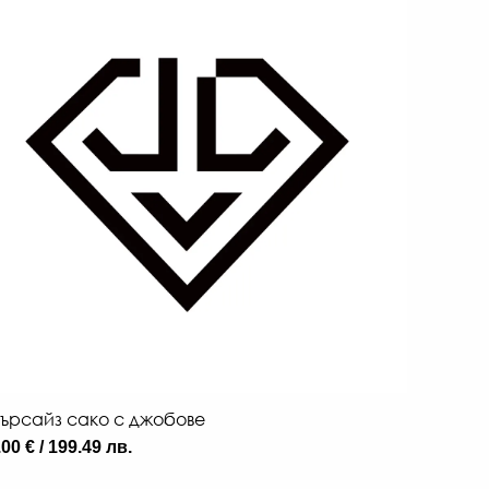
ърсайз сако с джобове
ОТ 03/08/2
Прозра
00 € / 199.49 лв.
48.00 € 