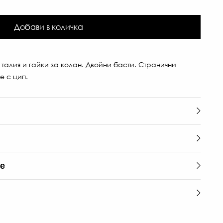
Добави в количка
талия и гайки за колан. Двойни басти. Странични
е с цип.
те
80