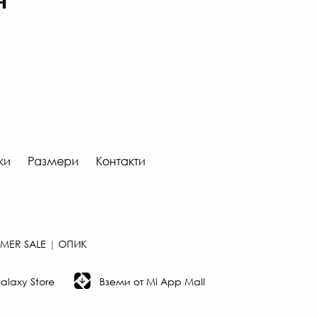
н
ки
Размери
Контакти
MER SALE
|
ОПИК
laxy Store
Вземи от Mi App Mall