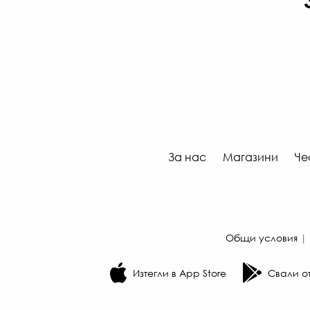
За нас
Магазини
Че
Общи условия
|
Изтегли в App Store
Свали от