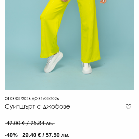
10
€
/
199
ЛВ
-30
€
/
139
ЛВ.
ОТ 03/08/2026 ДО 31/08/2026
Суитшърт с джобове
49.00 € / 95.84 лв.
-40% 29.40 € / 57.50 лв.