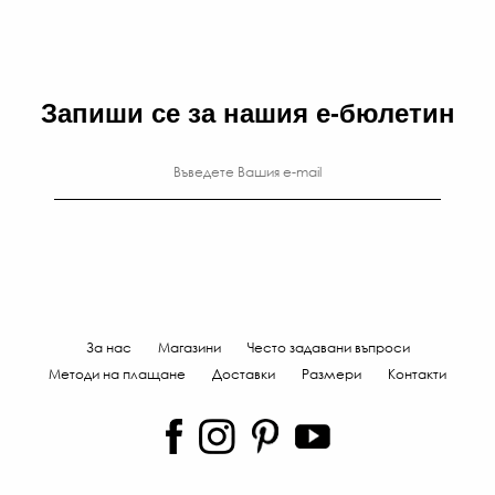
€
/
90
ЛВ
Запиши се за нашия е-бюлетин
За нас
Магазини
Често задавани въпроси
Методи на плащане
Доставки
Размери
Контакти