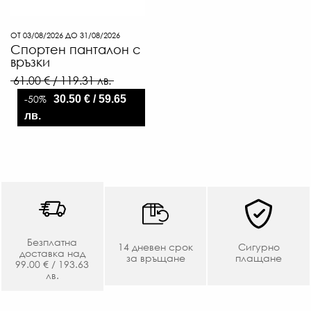
ОТ 03/08/2026 ДО 31/08/2026
Спортен панталон с
връзки
61.00 € / 119.31 лв.
-50%
30.50 € / 59.65
лв.
6
€
Безплатна
14 дневен срок
Сигурно
/
доставка над
за връщане
плащане
99.00 € / 193.63
12
лв.
Л
-