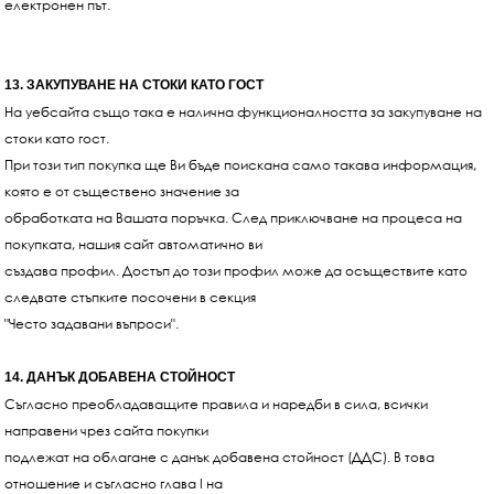
електронен път.
13. ЗАКУПУВАНЕ НА СТОКИ КАТО ГОСТ
На уебсайта също така е налична функционалността за закупуване на
стоки като гост.
При този тип покупка ще Ви бъде поискана само такава информация,
която е от съществено значение за
обработката на Вашата поръчка. След приключване на процеса на
покупката, нашия сайт автоматично ви
създава профил. Достъп до този профил може да осъществите като
следвате стъпките посочени в секция
"Често задавани въпроси".
14. ДАНЪК ДОБАВЕНА СТОЙНОСТ
Съгласно преобладаващите правила и наредби в сила, всички
направени чрез сайта покупки
подлежат на облагане с данък добавена стойност (ДДС). В това
отношение и съгласно глава I на