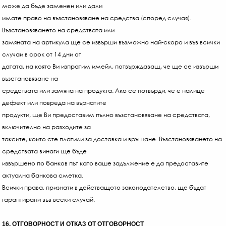
може да бъде заменен или дали
имате право на възстановяване на средства (според случая).
Възстановяването на средствата или
замяната на артикула ще се извърши възможно най-скоро и във всички
случаи в срок от 14 дни от
датата, на която Ви изпратим имейл, потвърждаващ, че ще се извърши
възстановяване на
средствата или замяна на продукта. Ако се потвърди, че е налице
дефект или повреда на върнатите
продукти, ще Ви предоставим пълно възстановяване на средствата,
включително на разходите за
таксите, които сте платили за доставка и връщане. Възстановяването на
средствата винаги ще бъде
извършено по банков път като ваше задължение е да предоставите
актуална банкова сметка.
Всички права, признати в действащото законодателство, ще бъдат
гарантирани във всеки случай.
16. ОТГОВОРНОСТ И ОТКАЗ ОТ ОТГОВОРНОСТ