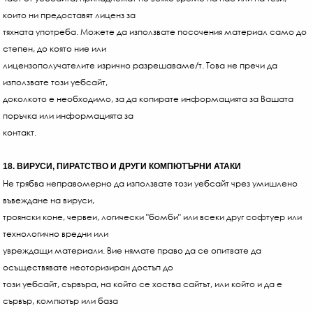
които ни предоставят лиценз за
тяхната употреба. Можете да използвате посочения материал само до
степен, до която ние или
лицензополучателите изрично разрешаваме/т. Това не пречи да
използвате този уебсайт,
доколкото е необходимо, за да копирате информацията за Вашата
поръчка или информацията за
контакт.
18. ВИРУСИ, ПИРАТСТВО И ДРУГИ КОМПЮТЪРНИ АТАКИ
Не трябва неправомерно да използвате този уебсайт чрез умишлено
въвеждане на вируси,
троянски коне, червеи, логически "бомби" или всеки друг софтуер или
технологично вредни или
увреждащи материали. Вие нямате право да се опитвате да
осъществявате неоторизиран достъп до
този уебсайт, сървъра, на който се хоства сайтът, или който и да е
сървър, компютър или база