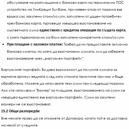
обслужване на разплащания с банкови карти на терминално ПОС
устройство на УниКредит Булбанк, при заявен отказ от поръчка във
връзка със закупени стоки/услуги, заплатени от даден потребител
чрез банкова карта, търговецът извършва възстановяване на
съответната сума
,
единствено с кредитна операция по същата карта
с която първоначално са били заплатени конкретните стоки/услуги.
Трябва да ни предоставите актуална
При плащане с наложен платеж:
банкова сметка, по която да възстановим сумата, или да изберете
възстановяване чрез „виртуален портфейл“.
Виртуалният портфейл Ви дава възможност да получите сумата за
върнатия артикул веднага след като стоката пристигне при нас и бъде
обработена. Можете да използвате тези суми при следваща поръчка.
Ако сте използвали "Ваучер" за плащане, възстановяването на суми се
извършва единствено във виртуален портфейл. Суми за закупени
ваучери не се възстановяват.
15.2 Общи разпоредби
Вие нямате право да се откажете от Договора, когато той е за доставка
на някой от следните