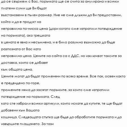
да се свържем с Вас, поръчката ще се счита за анулирана и всички
платени суми ще Ви бъдат
възстановени в пълен размер. Ние не сме длъжни да Ви предоставим,
който и да е продукт на
неправилна по-ниска цена (дори когато сме изпратили потвърждение
на поръчката), ако грешката
в цената е явна и несъмнена, и е било разумно възможно да бъде
разпозната от Вас като
неправилна цена. Цените на сайта са с ДДС, но изключват таксите за
доставка, които се добавят
към общата цена.
Цените могат да бъдат променяни по всяко време. Все пак, освен както
е предвидено по-горе,
промените няма да засягат поръчките, за които сме изпратили
потвърждение на поръчката. След
като сте избрали всички артикули, които искате да купите, те ще бъдат
добавени към Вашата
кошница. Следващата стъпка ще бъде да обработите поръчката и да
извършите плащането. За тази