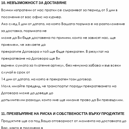
10. НЕВЪЗМОЖНОСТ ЗА ДОСТАВЯНЕ
Всички изпратени от нас пратки се съхраняват за период от 5 дни в
посочения от вас офис на куриер.
Ако след 5 дни от датата, на която Вашата поръчка е на разположение
за доставка, поръчката не
може да Ви бъде доставена по причини, които не зависят нас, ще
приемем, че желаете да
прекратите Договора и той ще бъде прекратен. В резултат на
прекратяване на Договора ще Ви
върнем сумата за платения артикул, без ненужна забава и във всеки
случай в срок от
14 дни от датата, на която е прекратен този договор.
Моля, имайте предвид, че транспортът поради прекратяването на
Договора може да доведе до
допълнителни разходи, които ние ще имаме право да Ви прехвърлим.
11. ПРЕХВЪРЛЯНЕ НА РИСКА И СОБСТВЕНОСТТА ВЪРХУ ПРОДУКТИТЕ
Продуктите ще са под Ваша отговорност от момента на доставката до
Вас, както е посочено в