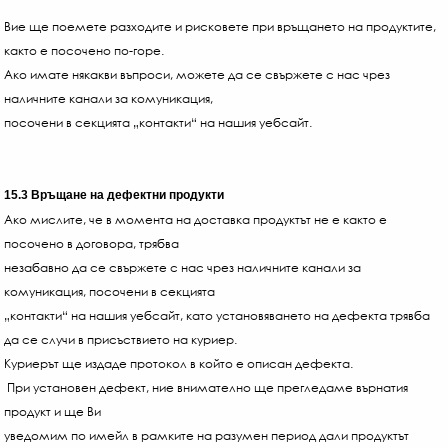
Вие ще поемете разходите и рисковете при връщането на продуктите,
както е посочено по-горе.
Ако имате някакви въпроси, можете да се свържете с нас чрез
наличните канали за комуникация,
посочени в секцията „контакти“ на нашия уебсайт.
15.3 Връщане на дефектни продукти
Ако мислите, че в момента на доставка продуктът не е както е
посочено в договора, трябва
незабавно да се свържете с нас чрез наличните канали за
комуникация, посочени в секцията
„контакти“ на нашия уебсайт, като установяването на дефекта трявба
да се случи в присъствието на куриер.
Куриерът ще издаде протокол в който е описан дефекта.
При установен дефект, ние внимателно ще прегледаме върнатия
продукт и ще Ви
уведомим по имейл в рамките на разумен период дали продуктът