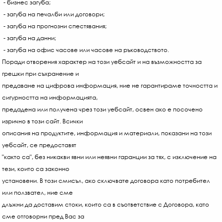
- бизнес загуба;
- загуба на печалби или договори;
- загуба на прогнозни спестявания;
- загуба на данни;
- загуба на офис часове или часове на ръководството.
Поради отворения характер на този уебсайт и на възможността за
грешки при съхранение и
предаване на цифрова информация, ние не гарантираме точността и
сигурността на информацията,
предадена или получена чрез този уебсайт, освен ако е посочено
изрично в този сайт. Всички
описания на продуктите, информация и материали, показани на този
уебсайт, се предоставят
"както са", без никакви явни или неявни гаранции за тях, с изключение на
тези, които са законно
установени. В този смисъл, ако сключвате договора като потребител
или ползвател, ние сме
длъжни да доставим стоки, които са в съответствие с Договора, като
сме отговорни пред Вас за