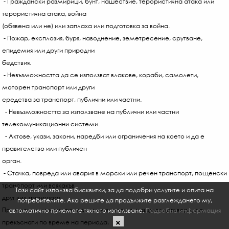
- Граждански размирици, бунт, нашествие, терористична атака или
терористична атака, война
(обявена или не) или заплаха или подготовка за война.
- Пожар, експлозия, буря, наводнение, земетресение, срутване,
епидемия или други природни
бедствия.
- Невъзможността да се използват влакове, кораби, самолети,
моторен транспорт или други
средства за транспорт, публични или частни.
- Невъзможността за използване на публични или частни
телекомуникационни системи.
- Актове, укази, закони, наредби или ограничения на което и да е
правителство или публичен
орган.
- Стачка, повреда или авария в морски или речен транспорт, пощенски
транспорт или всякакъв
Този сайт използва бисквитки, за да подобри услугите и опита на
друг вид транспорт.
потребителите. Ако решите да продължите разглеждането му,
Приема се, че нашите задължения, произтичащи от договори, са
автоматично приемате тяхното използване.
Подробна информация
прекъснати по време на периода,