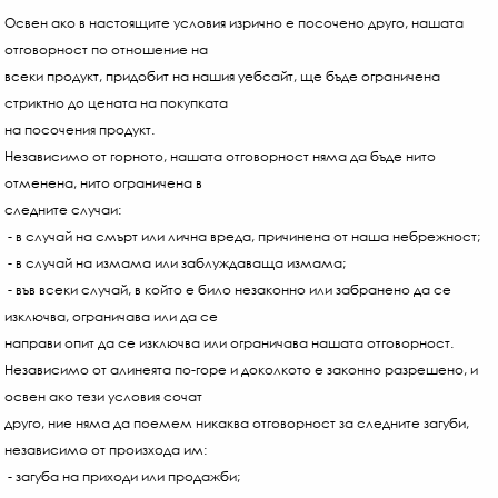
Освен ако в настоящите условия изрично е посочено друго, нашата
отговорност по отношение на
всеки продукт, придобит на нашия уебсайт, ще бъде ограничена
стриктно до цената на покупката
на посочения продукт.
Независимо от горното, нашата отговорност няма да бъде нито
отменена, нито ограничена в
следните случаи:
- в случай на смърт или лична вреда, причинена от наша небрежност;
- в случай на измама или заблуждаваща измама;
- във всеки случай, в който е било незаконно или забранено да се
изключва, ограничава или да се
направи опит да се изключва или ограничава нашата отговорност.
Независимо от алинеята по-горе и доколкото е законно разрешено, и
освен ако тези условия сочат
друго, ние няма да поемем никаква отговорност за следните загуби,
независимо от произхода им:
- загуба на приходи или продажби;