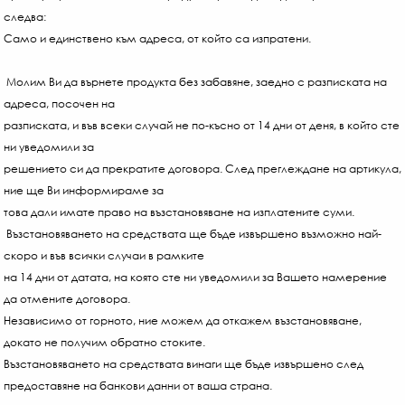
следва:
Само и единствено към адреса, от който са изпратени.
Молим Ви да върнете продукта без забавяне, заедно с разписката на
адреса, посочен на
разписката, и във всеки случай не по-късно от 14 дни от деня, в който сте
ни уведомили за
решението си да прекратите договора. След преглеждане на артикула,
ние ще Ви информираме за
това дали имате право на възстановяване на изплатените суми.
Възстановяването на средствата ще бъде извършено възможно най-
скоро и във всички случаи в рамките
на 14 дни от датата, на която сте ни уведомили за Вашето намерение
да отмените договора.
Независимо от горното, ние можем да откажем възстановяване,
докато не получим обратно стоките.
Възстановяването на средствата винаги ще бъде извършено след
предоставяне на банкови данни от ваша страна.