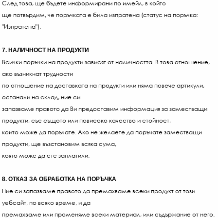
След това, ще бъдете информирани по имейл, в който
ще потвърдим, че поръчката е била изпратена (статус на поръчка:
"Изпратена").
7. НАЛИЧНОСТ НА ПРОДУКТИ
Всички поръчки на продукти зависят от наличността. В това отношение,
ако възникнат трудности
по отношение на доставката на продукти или няма повече артикули,
останали на склад, ние си
запазваме правото да Ви предоставим информация за заместващи
продукти, със същото или повисоко качество и стойност,
които може да поръчате. Ако не желаете да поръчате заместващи
продукти, ще възстановим всяка сума,
която може да сте заплатили.
8. ОТКАЗ ЗА ОБРАБОТКА НА ПОРЪЧКА
Ние си запазваме правото да премахваме всеки продукт от този
уебсайт, по всяко време, и да
премахваме или променяме всеки материал, или съдържание от него.