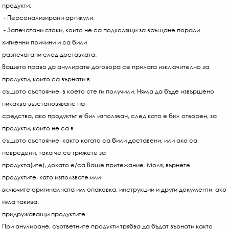
продукти:
- Персонализирани артикули.
- Запечатани стоки, които не са подходящи за връщане поради
хигиенни причини и са били
разпечатани след доставката.
Вашето право да анулирате договора се прилага изключително за
продукти, които са върнати в
същото състояние, в което сте ги получили. Няма да бъде извършено
никакво възстановяване на
средства, ако продуктът е бил използван, след като е бил отворен, за
продукти, които не са в
същото състояние, както когато са били доставени, или ако са
повредени, така че се грижете за
продукта(ите), докато е/са Ваше притежание. Моля, върнете
продуктите, като използвате или
включите оригиналната им опаковка, инструкции и други документи, ако
има такива,
придружаващи продуктите.
При анулиране, съответните продукти трябва да бъдат върнати както