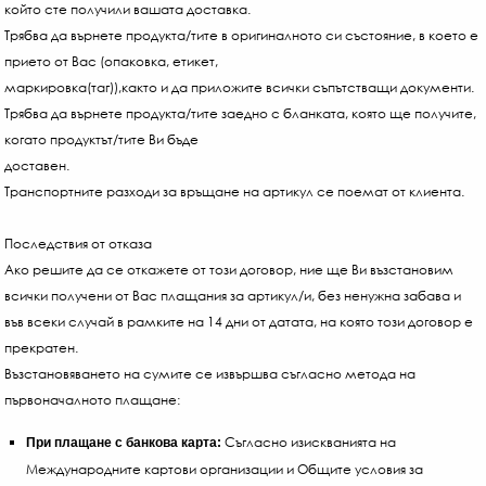
който сте получили вашата доставка.
Трябва да върнете продукта/тите в оригиналното си състояние, в което е
прието от Вас (опаковка, етикет,
маркировка(таг)),както и да приложите всички съпътстващи документи.
Трябва да върнете продукта/тите заедно с бланката, която ще получите,
когато продуктът/тите Ви бъде
доставен.
Транспортните разходи за връщане на артикул се поемат от клиента.
Последствия от отказа
Ако решите да се откажете от този договор, ние ще Ви възстановим
всички получени от Вас плащания за артикул/и, без ненужна забава и
във всеки случай в рамките на 14 дни от датата, на която този договор е
прекратен.
Възстановяването на сумите се извършва съгласно метода на
първоначалното плащане:
Съгласно изискванията на
При плащане с банкова карта:
Международните картови организации и Общите условия за