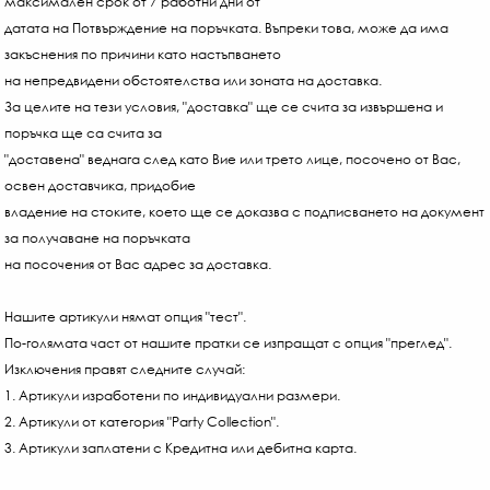
максимален срок от 7 работни дни от
датата на Потвърждение на поръчката. Въпреки това, може да има
закъснения по причини като настъпването
на непредвидени обстоятелства или зоната на доставка.
За целите на тези условия, "доставка" ще се счита за извършена и
поръчка ще са счита за
"доставена" веднага след като Вие или трето лице, посочено от Вас,
освен доставчика, придобие
владение на стоките, което ще се доказва с подписването на документ
за получаване на поръчката
на посочения от Вас адрес за доставка.
Нашите артикули нямат опция "тест".
По-голямата част от нашите пратки се изпращат с опция "преглед".
Изключения правят следните случай:
1. Артикули изработени по индивидуални размери.
2. Артикули от категория "Party Collection".
3. Артикули заплатени с Кредитна или дебитна карта.