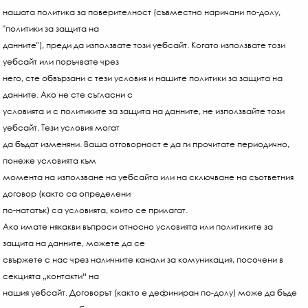
нашата политика за поверителност (съвместно наричани по-долу,
"политики за защита на
данните"), преди да използвате този уебсайт. Когато използвате този
уебсайт или поръчвате чрез
него, сте обвързани с тези условия и нашите политики за защита на
данните. Ако не сте съгласни с
условията и с политиките за защита на данните, не използвайте този
уебсайт. Тези условия могат
да бъдат изменяни. Ваша отговорност е да ги прочитате периодично,
понеже условията към
момента на използване на уебсайта или на сключване на съответния
договор (както са определени
по-нататък) са условията, които се прилагат.
Ако имате някакви въпроси относно условията или политиките за
защита на данните, можете да се
свържете с нас чрез наличните канали за комуникация, посочени в
секцията „контакти“ на
нашия уебсайт. Договорът (както е дефиниран по-долу) може да бъде