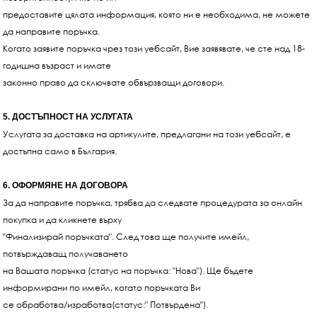
-30
предоставите цялата информация, която ни е необходима, не можете
€
да направите поръчка.
/
Когато заявите поръчка чрез този уебсайт, Вие заявявате, че сте над 18-
90.
годишна възраст и имате
ЛВ.
законно право да сключвате обвързващи договори.
5. ДОСТЪПНОСТ НА УСЛУГАТА
Услугата за доставка на артикулите, предлагани на този уебсайт, е
достъпна само в България.
6. ОФОРМЯНЕ НА ДОГОВОРА
За да направите поръчка, трябва да следвате процедурата за онлайн
покупка и да кликнете върху
"Финализирай поръчката". След това ще получите имейл,
потвърждаващ получаването
на Вашата поръчка (статус на поръчка: "Нова"). Ще бъдете
информирани по имейл, когато поръчката Ви
се обработва/изработва(статус:" Потвърдена").