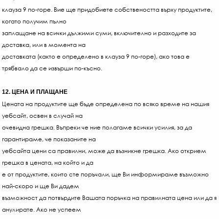
клауза 9 по-горе. Вие ще придобиете собствеността върху продуктите,
когато получим пълно
заплащане на всички дължими суми, включително и разходите за
доставка, или в момента на
доставката (както е определено в клауза 9 по-горе), ако това е
трябвало да се извърши по-късно.
12. ЦЕНА И ПЛАЩАНЕ
Цената на продуктите ще бъде определена по всяко време на нашия
уебсайт, освен в случай на
очевидна грешка. Въпреки че ние полагаме всички усилия, за да
гарантираме, че показаните на
уебсайта цени са правилни, може да възникне грешка. Ако открием
грешка в цената, на който и да
е от продуктите, които сте поръчали, ще Ви информираме възможно
най-скоро и ще Ви дадем
възможност да потвърдите Вашата поръчка на правилната цена или да я
анулирате. Ако не успеем