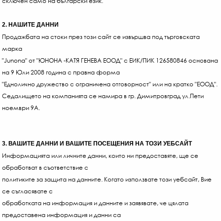
сключен само на български език.
2. НАШИТЕ ДАННИ
Продажбата на стоки през този сайт се извършва под търговската
марка
"Junona" от "ЮНОНА -КАТЯ ГЕНЕВА ЕООД" с ЕИК/ПИК 126580846 основана
на 9 Юли 2008 година с правна форма
"Еднолично дружество с ограничена отговорност" или на кратко "ЕООД".
Седалището на компанията се намира в гр. Димитровград ул.Пети
ноември 9А.
3. ВАШИТЕ ДАННИ И ВАШИТЕ ПОСЕЩЕНИЯ НА ТОЗИ УЕБСАЙТ
Информацията или личните данни, които ни предоставяте, ще се
обработват в съответствие с
политиките за защита на данните. Когато използвате този уебсайт, Вие
се съгласявате с
обработката на информация и данните и заявявате, че цялата
предоставена информация и данни са