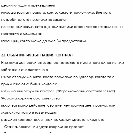
цесии или други прехвърляния
няма да засягат правата, които, както е приложимо, Вие като
потребител сте признали по закона
или сте отменили, нито ще намалят или ограничат по някакъв начин
изричните и мълчаливи
гаранции, които може да сме Ви предоставили.
22. СЪБИТИЯ ИЗВЪН НАШИЯ КОНТРОЛ
Ние няма да носим отговорност за каквото и да е неизпълнение или
забавяне в съответствие с
някое от задълженията, което поемаме по договор, когато то е
причинено от събития, които са
извън нашия разумен контрол ("Форсмажорни обстоятелства").
Форсмажорните обстоятелства
включват всяко действие, събитие, неупражняване, пропуск или
злополука, която е извън нашия
разумен контрол, включително, между другото, следното:
- Стачка, локаут или други форми на протест.