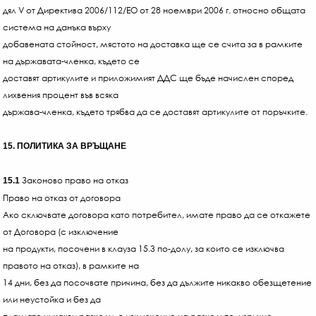
дял V от Директива 2006/112/ЕО от 28 ноември 2006 г. относно общата
система на данъка върху
добавената стойност, мястото на доставка ще се счита за в рамките
на държавата-членка, където се
доставят артикулите и приложимият ДДС ще бъде начислен според
лихвения процент във всяка
държава-членка, където трябва да се доставят артикулите от поръчките.
15. ПОЛИТИКА ЗА ВРЪЩАНЕ
Законово право на отказ
15.1
Право на отказ от договора
Ако сключвате договора като потребител, имате право да се откажете
от Договора (с изключение
на продукти, посочени в клауза 15.3 по-долу, за които се изключва
правото на отказ), в рамките на
14 дни, без да посочвате причина, без да дължите никакво обезщетение
или неустойка и без да