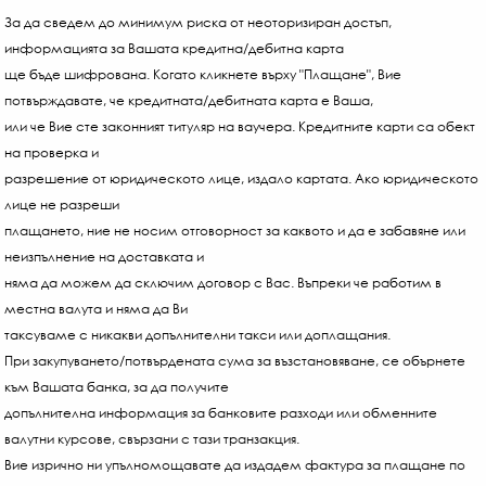
За да сведем до минимум риска от неоторизиран достъп,
информацията за Вашата кредитна/дебитна карта
ще бъде шифрована. Когато кликнете върху "Плащане", Вие
потвърждавате, че кредитната/дебитната карта е Ваша,
или че Вие сте законният титуляр на ваучера. Кредитните карти са обект
на проверка и
разрешение от юридическото лице, издало картата. Ако юридическото
лице не разреши
плащането, ние не носим отговорност за каквото и да е забавяне или
неизпълнение на доставката и
няма да можем да сключим договор с Вас. Въпреки че работим в
местна валута и няма да Ви
таксуваме с никакви допълнителни такси или доплащания.
При закупуването/потвърдената сума за възстановяване, се обърнете
към Вашата банка, за да получите
допълнителна информация за банковите разходи или обменните
валутни курсове, свързани с тази транзакция.
Вие изрично ни упълномощавате да издадем фактура за плащане по