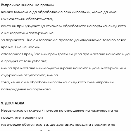
Въпреки че винаги ще правим
всичко възможно да обработваме всички поръчки, може да има
изключителни обстоятелства,
които ни принуждават да откажем обработката на поръчка, след като
сме изпратили потвърждение
за поръчката. Ние си запазваме правото да извършваме това по всяко
време. Ние не носим
отговорност пред Вас или пред трети лица за премахване на който и да
е продукт от този уебсайт;
или за премахване или модифициране на който и да е материал или
съдържание от уебсайта; или за
това, че не сме обработили поръчка, след като сме изпратили
потвърждение на поръчката.
9. ДОСТАВКА
Независимо от клауза 7 по-горе по отношение на наличността на
продуктите и освен при
извънредни обстоятелства, ще доставим продукта в рамките на