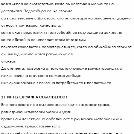
всяка липса на съответствие, която съществува в момента на
доставката. Подразбира се, че стоките
са в съответствие с Договора, ако те: отговарят на описанието, дадено
от нас; и притежават качествата,
които сме представили в този уебсайт;са подходящи за целите, за
които обичайно се използват стоки от този вид;
показват качеството и характеристиките, които са обичайни за стоки от
същия вид и които могат разумно да се
очакват.
До степента, позволена от закона, изключваме всички гаранции, с
изключение на тези, които не могат да бъдат
изключени законно в полза на потребителите и ползвателите.
17. ИНТЕЛЕКТУАЛНА СОБСТВЕНОСТ
Вие признавате и се съгласявате, че всички авторски права,
регистрирани търговски марки и други
права на интелектуална собственост върху всички материали или
съдържание, предоставени като
част от уебсайта, принадлежат по всяко време на нас или на тези,