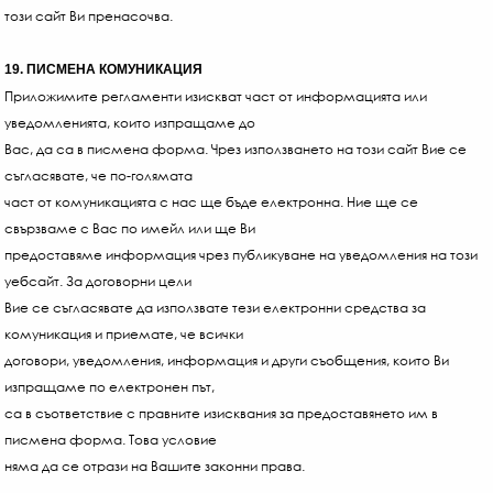
този сайт Ви пренасочва.
19. ПИСМЕНА КОМУНИКАЦИЯ
Приложимите регламенти изискват част от информацията или
уведомленията, които изпращаме до
Вас, да са в писмена форма. Чрез използването на този сайт Вие се
съгласявате, че по-голямата
част от комуникацията с нас ще бъде електронна. Ние ще се
свързваме с Вас по имейл или ще Ви
предоставяме информация чрез публикуване на уведомления на този
уебсайт. За договорни цели
Вие се съгласявате да използвате тези електронни средства за
комуникация и приемате, че всички
договори, уведомления, информация и други съобщения, които Ви
изпращаме по електронен път,
са в съответствие с правните изисквания за предоставянето им в
писмена форма. Това условие
няма да се отрази на Вашите законни права.