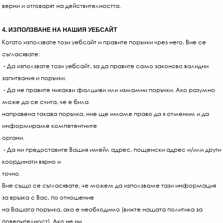
верни и отговарят на действителността.
4. ИЗПОЛЗВАНЕ НА НАШИЯ УЕБСАЙТ
Когато използвате този уебсайт и правите поръчки чрез него, Вие се
съгласявате:
- Да използвате този уебсайт, за да правите само законово валидни
запитвания и поръчки.
- Да не правите никакви фалшиви или измамни поръчки. Ако разумно
може да се счита, че е била
направена такава поръчка, ние ще имаме право да я отменим и да
информираме компетентните
органи.
- Да ни предоставите Вашия имейл адрес, пощенски адрес и/или други
координати вярно и
66
точно.
€
Вие също се съгласявате, че можем да използваме тази информация
/
за връзка с Вас, по отношение
129
на Вашата поръчка, ако е необходимо (вижте нашата политика за
ЛВ
поверителност). Ако не ни