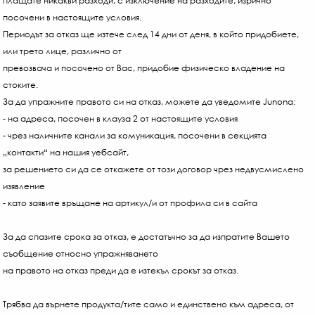
плащате никакви разходи, с изключение на разходите, изрично
посочени в настоящите условия.
Периодът за отказ ще изтече след 14 дни от деня, в който придобиете,
или трето лице, различно от
превозвача и посочено от Вас, придобие физическо владение на
стоките.
За да упражните правото си на отказ, можете да уведомите Junona:
- на адреса, посочен в клауза 2 от настоящите условия
- чрез наличните канали за комуникация, посочени в секцията
„контакти“ на нашия уебсайт,
за решението си да се откажете от този договор чрез недвусмислено
изявление
- като заявите връщане на артикул/и от профила си в сайта
За да спазите срока за отказ, е достатъчно за да изпратите Вашето
съобщение относно упражняването
на правото на отказ преди да е изтекъл срокът за отказ.
Трябва да върнете продукта/тите само и единствено към адреса, от