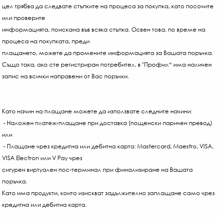
цел трябва да следвате стъпките на процеса за покупка, като посочите
или проверите
информацията, поискана във всяка стъпка. Освен това, по време на
процеса на покупката, преди
плащането, можете да промените информацията за Вашата поръчка.
Също така, ако сте регистриран потребител, в "Профил“ има наличен
запис на всички направени от Вас поръчки.
Като начин на плащане можете да използвате следните начини:
- Наложен платеж-плащане при доставка (пощенски паричен превод)
или
- Плащане чрез кредитна или дебитна карта: Mastercard, Maestro, VISA,
VISA Electron или V Pay чрез
сигурен виртуален пос-терминал при финализиране на Вашата
поръчка.
Като има продукти, които изискват задължително заплащане само чрез
кредитна или дебитна карта.