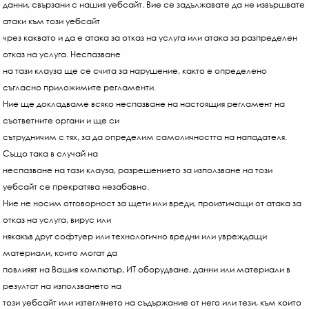
данни, свързани с нашия уебсайт. Вие се задължавате да не извършвате
атаки към този уебсайт
чрез каквато и да е атака за отказ на услуга или атака за разпределен
отказ на услуга. Неспазване
на тази клауза ще се счита за нарушение, както е определено
съгласно приложимите регламенти.
Ние ще докладваме всяко неспазване на настоящия регламент на
съответните органи и ще си
сътрудничим с тях, за да определим самоличността на нападателя.
Също така в случай на
неспазване на тази клауза, разрешението за използване на този
уебсайт се прекратява незабавно.
Ние не носим отговорност за щети или вреди, произтичащи от атака за
отказ на услуга, вирус или
някакъв друг софтуер или технологично вредни или увреждащи
материали, които могат да
повлияят на Вашия компютър, ИТ оборудване, данни или материали в
резултат на използването на
този уебсайт или изтеглянето на съдържание от него или тези, към които