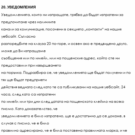
20. УВЕДОМЛЕНИЯ
Уведомленията, които ни изпращате, трябва да бъдат изпратени за
предпочитане чрез наличните
канали за комуникация, посочени в секцията „контакти“ на нашия
уебсайт. Съгласно
разпоредбите на клауза 20 по-горе, и освен ако е предвидено друго,
може да Ви изпращаме
съобщения или по имейл, или на пощенския адрес, който сте ни
предоставили при извършването
на поръчка. Подразбира се, че уведомленията ще бъдат получени и по
тях ще бъдат предприети
действия веднага след като те са публикувани на нашия уебсайт, 24
часа, след като са изпратени
по имейл или три дни след датата на пощенското клеймо на всяко
писмо. Като доказателство, че
уведомлението е било изпратено, ще е достатъчно да се докаже, в
случая с писмо, че е било
правилно адресирано, че е била поставена правилната марка, и че