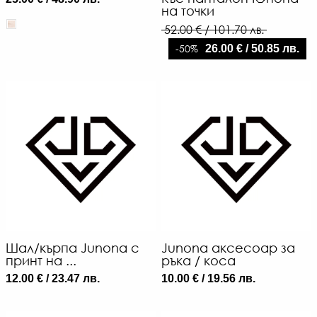
на точки
52.00 € / 101.70 лв.
-50%
26.00 € / 50.85 лв.
Шал/кърпа Junona с
Junona aксесоар за
принт на ...
ръка / коса
12.00 € / 23.47 лв.
10.00 € / 19.56 лв.