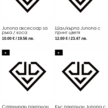
Junona aксесоар за
Шал/кърпа Junona с
ръка / коса
принт цветя
10.00 € / 19.56 лв.
12.00 € / 23.47 лв.
►
►
Сатениран панталон
Къс панталон Junona с