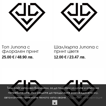
Топ Junona с
Шал/кърпа Junona с
флорален принт
принт цветя
25.00 € / 48.90 лв.
12.00 € / 23.47 лв.
Този сайт използва бисквитки, за да подобри услугите и опита на
потребителите. Ако решите да продължите разглеждането му,
автоматично приемате тяхното използване.
Подробна информация