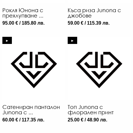
Рокля Юнона с
Къса риза Junona с
прехлупване ...
джобове
95.00 € / 185.80 лв.
59.00 € / 115.39 лв.
►
►
Сатениран панталон
Топ Junona с
Junona с ...
флорален принт
60.00 € / 117.35 лв.
25.00 € / 48.90 лв.