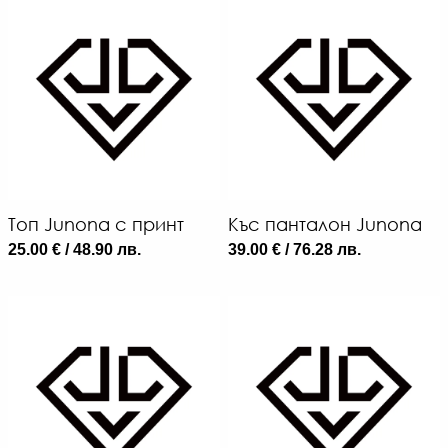
48
€
/
93.
ЛВ
Топ Junona с принт
Къс панталон Junona
-30
25.00 € / 48.90 лв.
39.00 € / 76.28 лв.
€
/
65.
ЛВ.