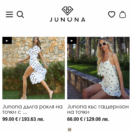
►
►
Junona дълга рокля на
Junona къс гащеризон
точки с ...
на точки
99.00 € / 193.63 лв.
66.00 € / 129.08 лв.