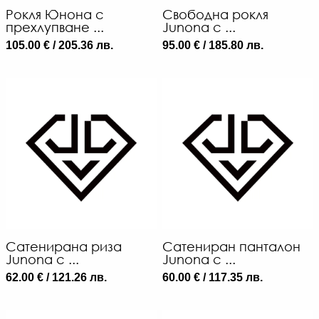
Рокля Юнона с
Свободна рокля
прехлупване ...
Junona с ...
105.00 € / 205.36 лв.
95.00 € / 185.80 лв.
6
€
/
12
Л
-
€
/
90
ЛВ
Сатенирана риза
Сатениран панталон
Junona с ...
Junona с ...
62.00 € / 121.26 лв.
60.00 € / 117.35 лв.