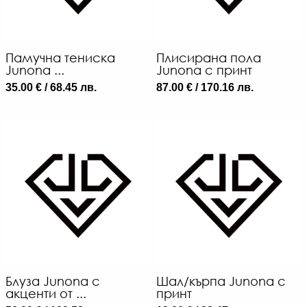
Памучна тениска
Плисирана пола
Junona ...
Junona с принт
35.00 € / 68.45 лв.
87.00 € / 170.16 лв.
8
€
/
16
Л
-
€
/
11
ЛВ
Блуза Junona с
Шал/кърпа Junona с
акценти от ...
принт