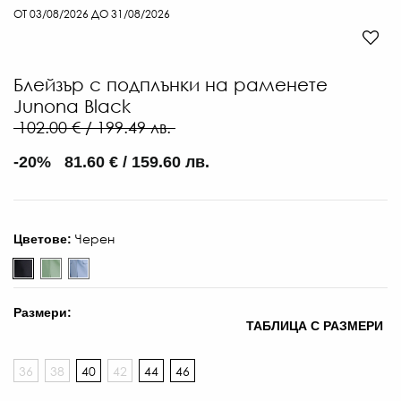
ОТ 03/08/2026 ДО 31/08/2026
Блейзър с подплънки на раменете
Junona Black
102.00 € / 199.49 лв.
-20% 81.60 € / 159.60 лв.
48
€
Черен
Цветове:
/
93.
ЛВ
-30
Размери:
ТАБЛИЦА С РАЗМЕРИ
€
/
36
38
40
42
44
46
65.
ЛВ.