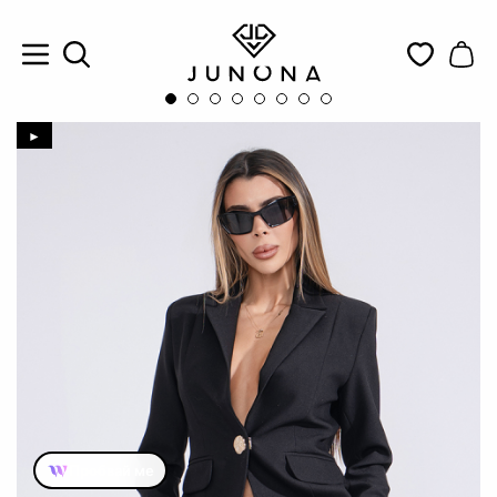
►
Пробвай ме