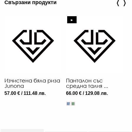
‹
›
Свързани продукти
56
►
€
/
109
ЛВ
-40
€
/
65.
Изчистена бяла риза
Панталон със
Е
ЛВ.
Junona
средна талия ...
к
57.00 € / 111.48 лв.
66.00 € / 129.08 лв.
66