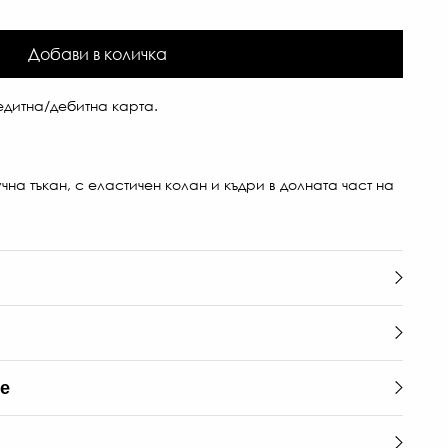
Добави в количка
дитна/дебитна карта.
на тъкан, с еластичен колан и къдри в долната част на
те
85
€