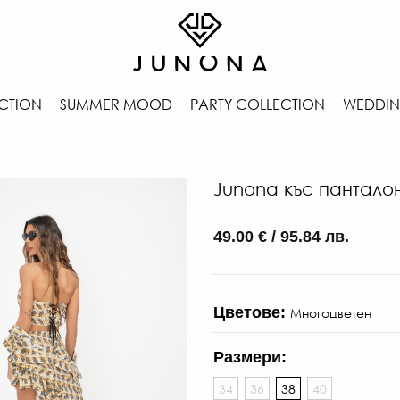
CTION
SUMMER MOOD
PARTY COLLECTION
WEDDIN
Junona къс панталон
49.00 € / 95.84 лв.
Цветове:
Многоцветен
Размери:
34
36
38
40