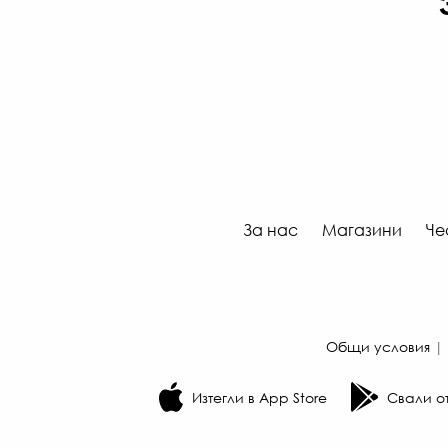
За нас
Магазини
Че
Общи условия
|
Изтегли в App Store
Свали от