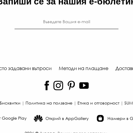
Запиши се за нашия е-бюлети
сто задавани въпроси
Методи на плащане
Достав
Бисквитки
|
Политика на ползване
|
Етика и отговорност
|
SUM
 Google Play
Открий в AppGallery
Намери в Ga