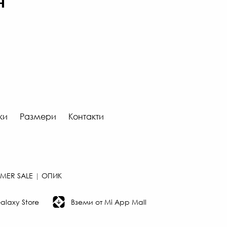
н
ки
Размери
Контакти
MER SALE
|
ОПИК
laxy Store
Вземи от Mi App Mall