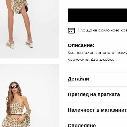
Плащане само чрез кре
Описание:
Къс панталон Junona от памуч
крачолите. Два джоба.
Детайли
Преглед на пратката
Наличност в магазини
Споделяне