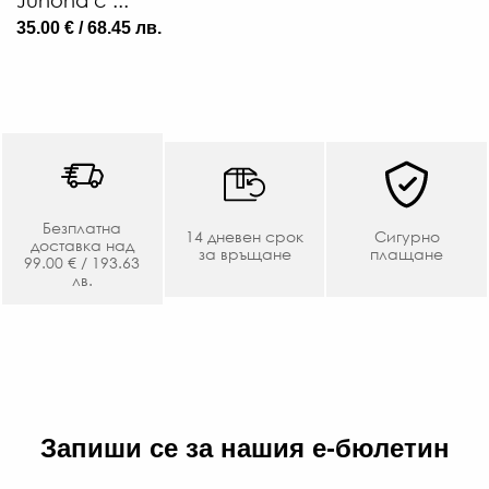
35.00 € / 68.45 лв.
85
€
/
166
ЛВ
-20
Безплатна
€
14 дневен срок
Сигурно
доставка над
за връщане
плащане
/
99.00 € / 193.63
лв.
133
ЛВ.
Запиши се за нашия е-бюлетин