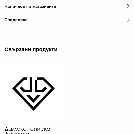
Наличност в магазините
4
€
Споделяне
/
86
Л
-
Свързани продукти
€
/
60
ЛВ
Дамска тениска
Junona с ...