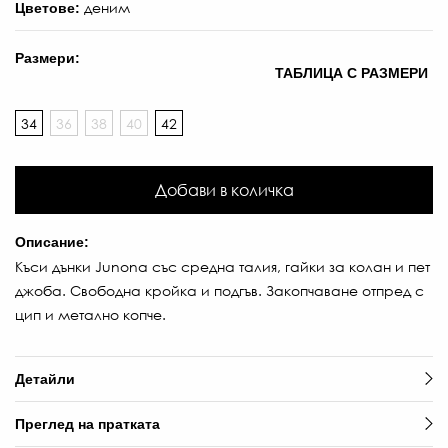
деним
Цветове:
Размери:
ТАБЛИЦА С РАЗМЕРИ
34
36
38
40
42
Добави в количка
Описание:
Къси дънки Junona със средна талия, гайки за колан и пет
джоба. Свободна кройка и подгъв. Закопчаване отпред с
цип и метално копче.
Детайли
Преглед на пратката