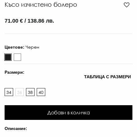
Късо изчистено болеро
71.00 € / 138.86 лв.
1
€
Черен
Цветове:
/
19
Л
Размери:
-
ТАБЛИЦА С РАЗМЕРИ
€
/
34
36
38
40
15
ЛВ
Добави в количка
Описание: