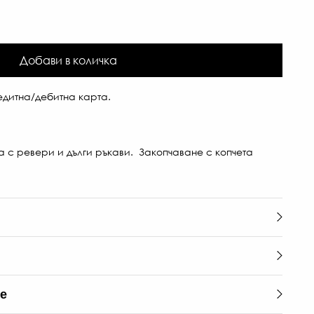
Добави в количка
дитна/дебитна карта.
а с ревери и дълги ръкави. Закопчаване с копчета
те