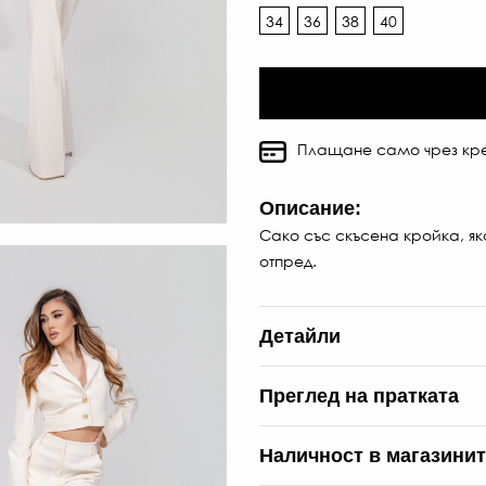
34
36
38
40
Плащане само чрез кре
Описание:
Сако със скъсена кройка, як
отпред.
Детайли
Преглед на пратката
Наличност в магазини