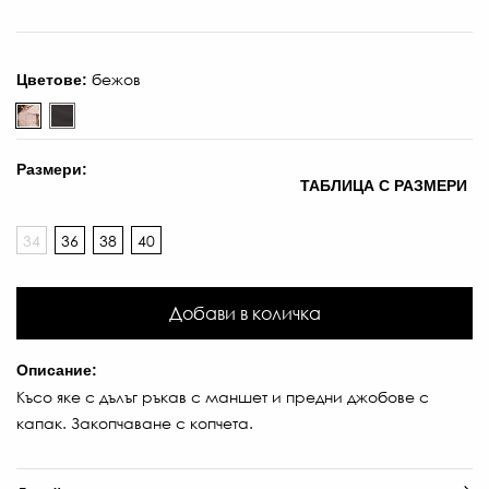
бежов
Цветове:
Размери:
ТАБЛИЦА С РАЗМЕРИ
5
€
34
36
38
40
/
10
Л
Добави в количка
-
€
Описание:
/
Късо яке с дълъг ръкав с маншет и предни джобове с
75
капак. Закопчаване с копчета.
ЛВ