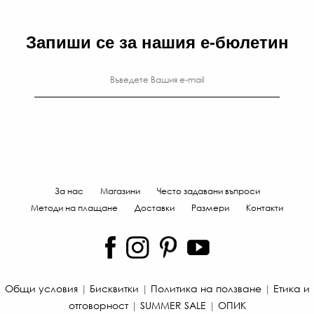
ЛВ
-30
€
Запиши се за нашия е-бюлетин
/
132
ЛВ.
За нас
Магазини
Често задавани въпроси
Методи на плащане
Доставки
Размери
Контакти
Общи условия
|
Бисквитки
|
Политика на ползване
|
Етика и
отговорност
|
SUMMER SALE
|
ОПИК