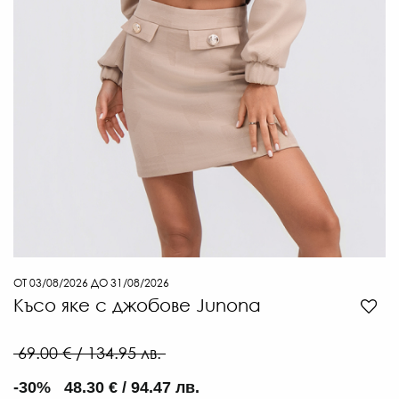
96
€
/
187
ЛВ
-30
€
/
131
ОТ 03/08/2026 ДО 31/08/2026
ЛВ.
Късо яке с джобове Junona
69.00 € / 134.95 лв.
-30% 48.30 € / 94.47 лв.