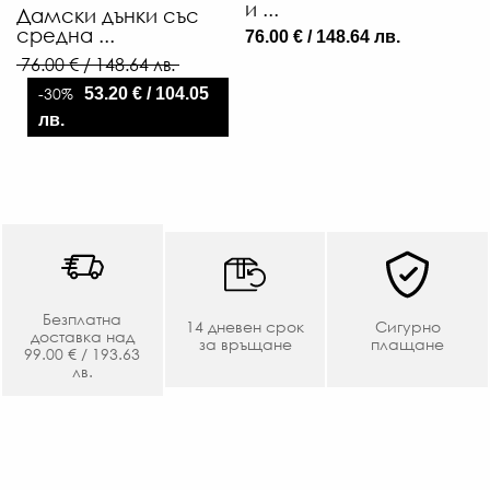
и ...
Дамски дънки със
средна ...
76.00 € / 148.64 лв.
76.00 € / 148.64 лв.
-30%
53.20 € / 104.05
лв.
Безплатна
14 дневен срок
Сигурно
доставка над
за връщане
плащане
99.00 € / 193.63
лв.