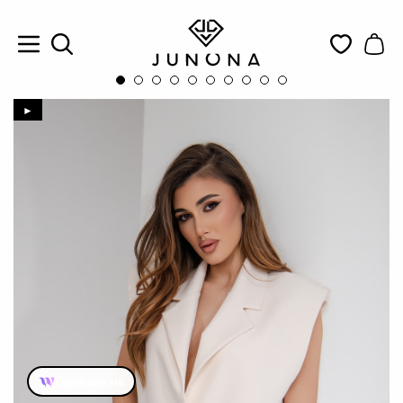
►
Пробвай ме