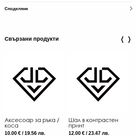
Споделяне
‹
›
Свързани продукти
Аксесоар за ръка /
Шал в контрастен
Б
коса
принт
25
10.00 € / 19.56 лв.
12.00 € / 23.47 лв.