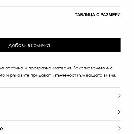
ТАБЛИЦА С РАЗМЕРИ
Добави в количка
ена от фина и прозрачна материя. Закопчаването е с
ето и ръкавите придават изтънченост към вашата визия.
те