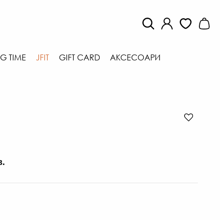
G TIME
JFIT
GIFT CARD
АКСЕСОАРИ
в.