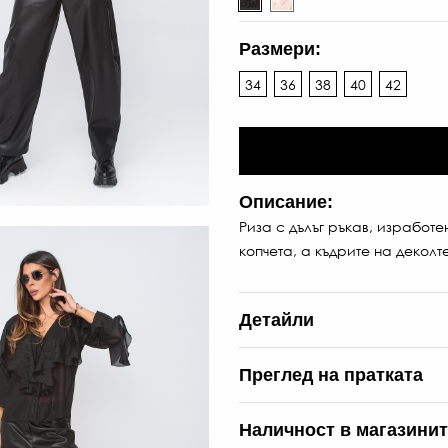
Размери:
34
36
38
40
42
Описание:
Риза с дълъг ръкав, изработ
копчета, а къдрите на деколт
Детайли
Преглед на пратката
Наличност в магазини