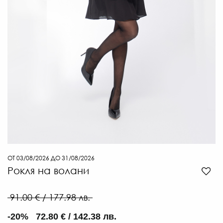
ОТ 03/08/2026 ДО 31/08/2026
8
Рокля на волани
€
/
91.00 € / 177.98 лв.
16
Л
-20% 72.80 € / 142.38 лв.