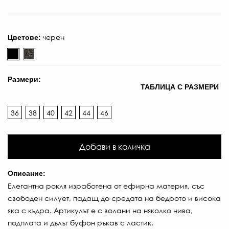
-
€
/
черен
Цветове:
96
ЛВ
Размери:
ТАБЛИЦА С РАЗМЕРИ
36
38
40
42
44
46
Добави в количка
Описание:
Елегантна рокля изработена от ефирна материя, със
35
свободен силует, падащ до средата на бедрото и висока
€
яка с къдра. Артикулът е с волани на няколко нива,
/
подплата и дълъг буфон ръкав с ластик.
68.