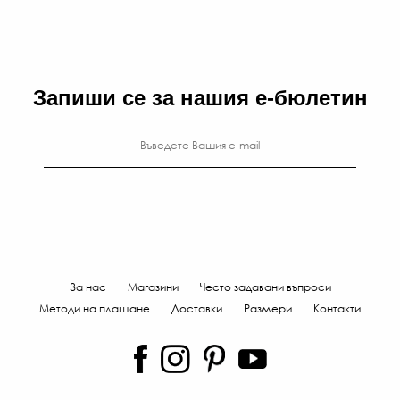
Л
-
€
/
Запиши се за нашия е-бюлетин
96
ЛВ
За нас
Магазини
Често задавани въпроси
Методи на плащане
Доставки
Размери
Контакти
89