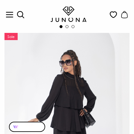
Sale
Пробвай ме