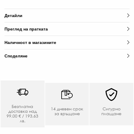
ЛВ
-30
Детайли
€
/
Преглед на пратката
47.
ЛВ.
Наличност в магазините
Споделяне
Безплатна
8
14 дневен срок
Сигурно
доставка над
за връщане
плащане
€
99.00 € / 193.63
лв.
/
16