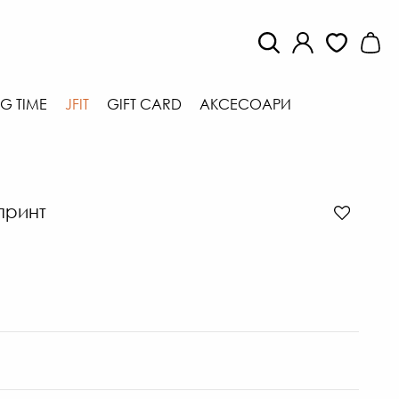
G TIME
JFIT
GIFT CARD
АКСЕСОАРИ
принт