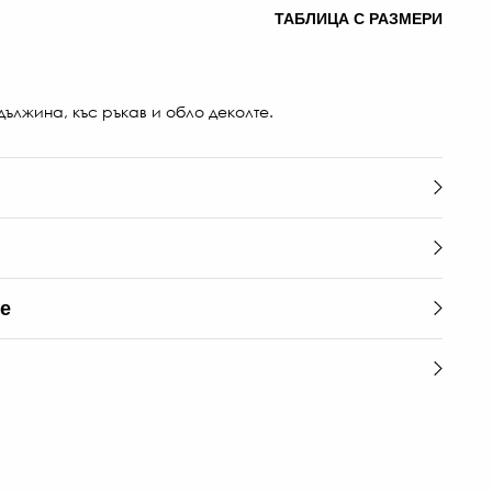
ТАБЛИЦА С РАЗМЕРИ
ължина, къс ръкав и обло деколте.
те