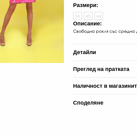
Размери:
36
40
44
Описание:
Свободна рокля със средна д
Детайли
Преглед на пратката
Наличност в магазини
Споделяне