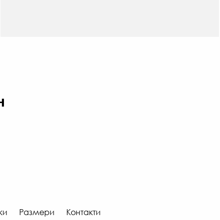
н
66
ки
Размери
Контакти
€