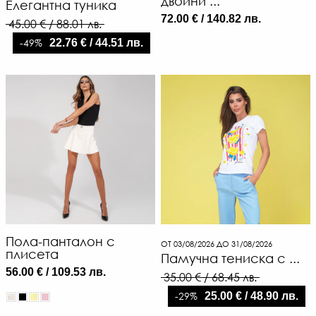
двойни ...
Елегантна туника
72.00 € / 140.82 лв.
45.00 € / 88.01 лв.
-49%
22.76 € / 44.51 лв.
52
€
/
101
ЛВ
-50
€
/
50.
ЛВ.
Пола-панталон с
ОТ 03/08/2026 ДО 31/08/2026
плисета
Памучна тениска с ...
56.00 € / 109.53 лв.
35.00 € / 68.45 лв.
-29%
25.00 € / 48.90 лв.