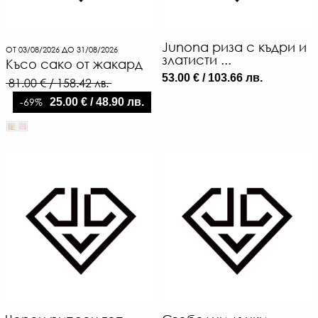
Junona риза с къдри и
ОТ 03/08/2026 ДО 31/08/2026
златисти ...
Късо сако от жакард
53.00 € / 103.66 лв.
81.00 € / 158.42 лв.
-69%
25.00 € / 48.90 лв.
8
€
/
16
Л