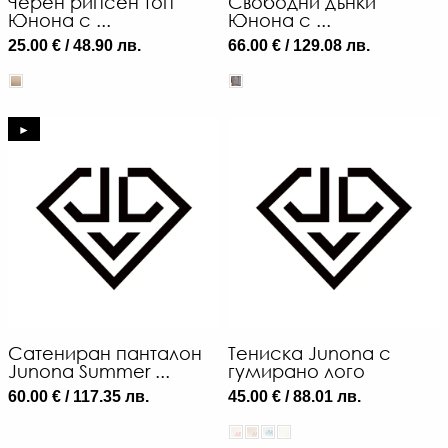
Черен рипсен топ
Свободни дънки
-
Юнона с ...
Юнона с ...
€
25.00 € / 48.90 лв.
66.00 € / 129.08 лв.
/
96
ЛВ
►
Сатениран панталон
Тениска Junona с
Junona Summer ...
гумирано лого
60.00 € / 117.35 лв.
45.00 € / 88.01 лв.