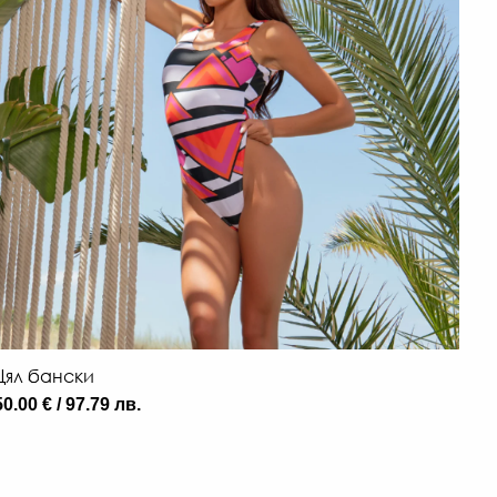
Цял бански
50.00 € / 97.79 лв.
96
€