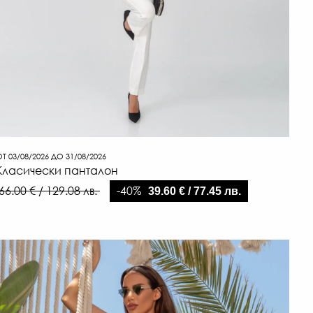
65.0
€
/
127.1
ЛВ.
-20%
5
Т 03/08/2026 ДО 31/08/2026
€
Класически панталон
/
-40%
66.00 € / 129.08 лв.
39.60 € / 77.45 лв.
101.7
ЛВ.