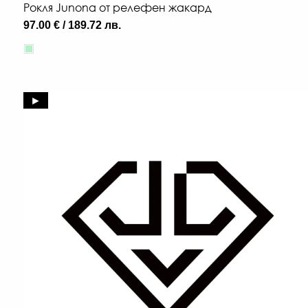
Рокля Junona от релефен жакард
97.00 € / 189.72 лв.
►