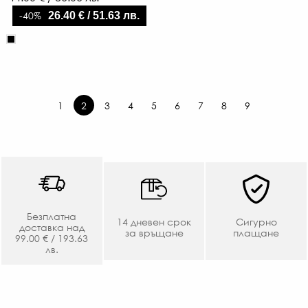
-40%
26.40 € / 51.63 лв.
1
2
3
4
5
6
7
8
9
Безплатна
14 дневен срок
Сигурно
доставка над
за връщане
плащане
99.00 € / 193.63
лв.