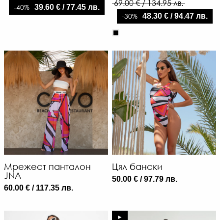
69.00 € / 134.95 лв.
Л
-40%
39.60 € / 77.45 лв.
-
-30%
48.30 € / 94.47 лв.
€
/
76
ЛВ
Мрежест панталон
Цял бански
JNA
50.00 € / 97.79 лв.
60.00 € / 117.35 лв.
►