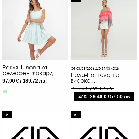
Рокля Junona от
6
ОТ 03/08/2026 ДО 31/08/2026
релефен жакард
Пола-Панталон с
€
висока ...
97.00 € / 189.72 лв.
/
49.00 € / 95.84 лв.
13
-40%
29.40 € / 57.50 лв.
Л
-
€
►
►
/
94
ЛВ