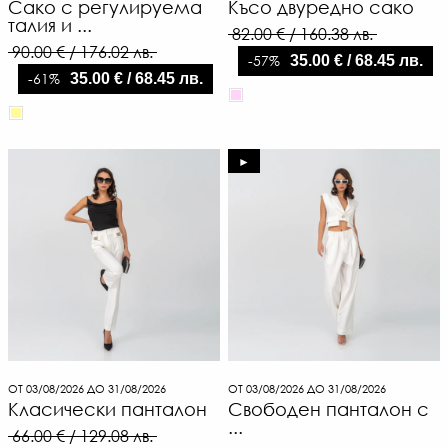
Сако с регулируема
Късо двуредно сако
талия и ...
82.00 € / 160.38 лв.
90.00 € / 176.02 лв.
-57%
35.00 € / 68.45 лв.
-61%
35.00 € / 68.45 лв.
►
6
€
ОТ 03/08/2026 ДО 31/08/2026
ОТ 03/08/2026 ДО 31/08/2026
Класически панталон
Свободен панталон с
/
...
12
66.00 € / 129.08 лв.