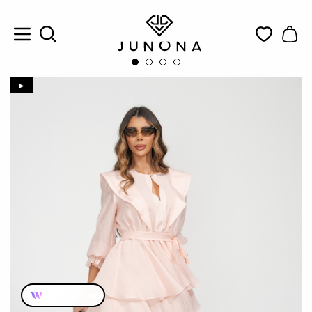
►
Пробвай ме