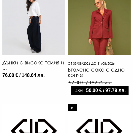
4
€
Дънки с висока талия и
ОТ 03/08/2026 ДО 31/08/2026
/
...
Вталено сако с едно
88
копче
76.00 € / 148.64 лв.
Л
97.00 € / 189.72 лв.
-
-48%
50.00 € / 97.79 лв.
€
/
61
►
ЛВ