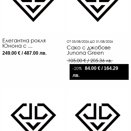
Елегантна рокля
ОТ 03/08/2026 ДО 31/08/2026
Юнона с ...
Сако с джобове
Junona Green
249.00 € / 487.00 лв.
49
105.00 € / 205.36 лв.
€
/
-20%
84.00 € / 164.29
95.
лв.
ЛВ
-30
€
/
67.
ЛВ.