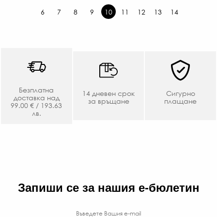
6
7
8
9
10
11
12
13
14
Безплатна
14 дневен срок
Сигурно
доставка над
за връщане
плащане
99.00 € / 193.63
лв.
Запиши се за нашия е-бюлетин