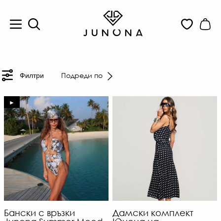
Подреди по
Филтри
►
Бански с връзки
Дамски комплект