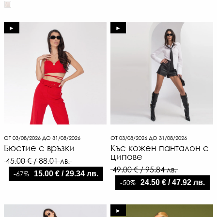
-
€
/
►
►
39
ЛВ
ОТ 03/08/2026 ДО 31/08/2026
ОТ 03/08/2026 ДО 31/08/2026
Бюстие с връзки
Къс кожен панталон с
ципове
45.00 € / 88.01 лв.
49.00 € / 95.84 лв.
-67%
15.00 € / 29.34 лв.
-50%
24.50 € / 47.92 лв.
►