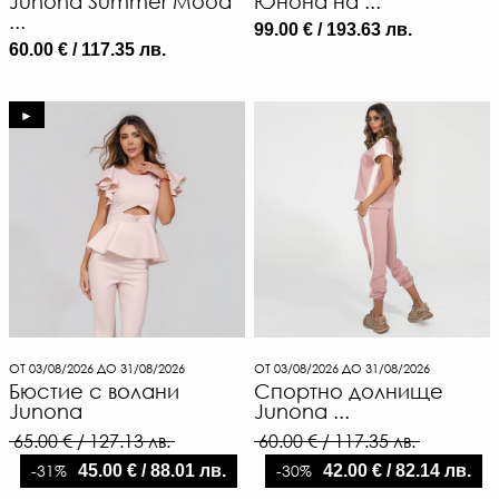
Junona Summer Mood
Юнона на ...
...
99.00 € / 193.63 лв.
60.00 € / 117.35 лв.
►
ОТ 03/08/2026 ДО 31/08/2026
ОТ 03/08/2026 ДО 31/08/2026
2
Бюстие с волани
Спортно долнище
€
Junona
Junona ...
/
65.00 € / 127.13 лв.
60.00 € / 117.35 лв.
56
-31%
-30%
45.00 € / 88.01 лв.
42.00 € / 82.14 лв.
Л