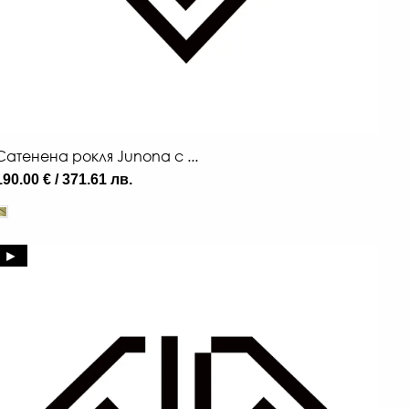
Сатенена рокля Junona с ...
190.00 € / 371.61 лв.
►