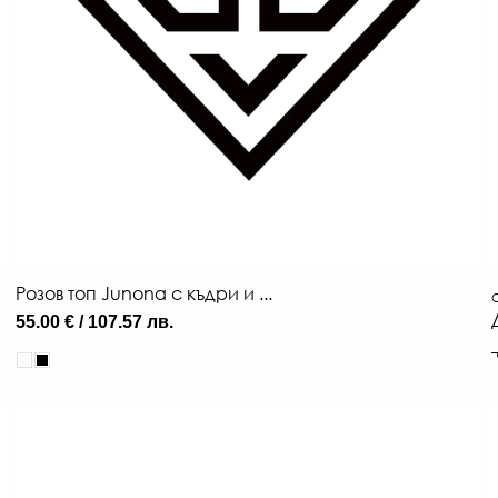
Розов топ Junona с къдри и ...
О
55.00 € / 107.57 лв.