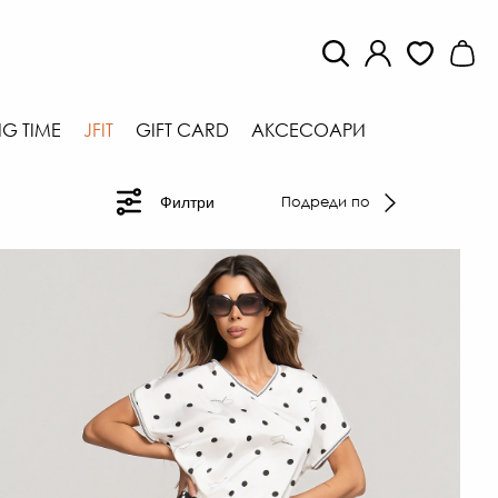
G TIME
JFIT
GIFT CARD
АКСЕСОАРИ
Подреди по
Филтри